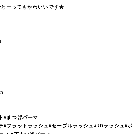
でとーってもかわいいです★
e
on
————
ト#まつげパーマ
テ#フラットラッシュ#セーブルラッシュ#3Dラッシュ#