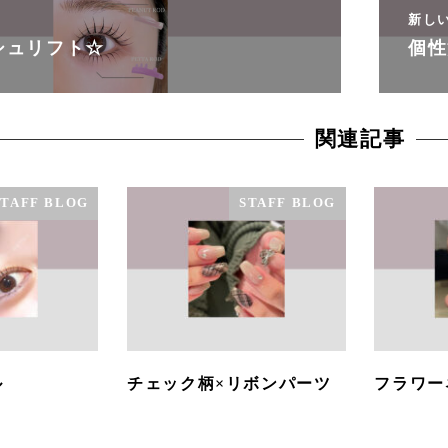
新し
シュリフト☆
個性
関連記事
STAFF BLOG
STAFF BLOG
ル
チェック柄×リボンパーツ
フラワー