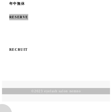
年中無休
RESERVE
RECRUIT
©︎2023 eyelash salon nemno