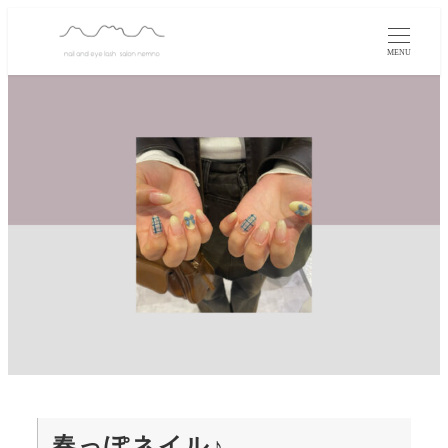
MENU
春っぽネイル♪