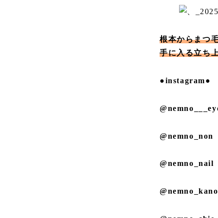
根本からまつ
手に入る立ち
●instagram●
@nemno___ey
@nemno_non
@nemno_nail
@nemno_kan