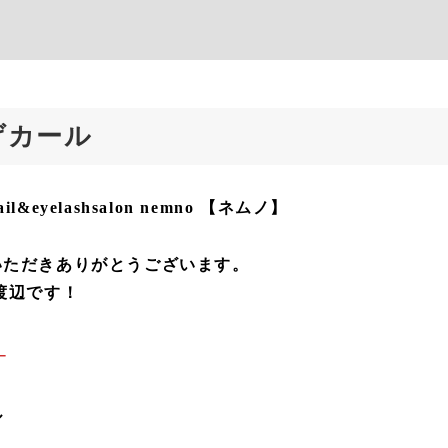
げカール
&eyelashsalon nemno 【ネムノ】
いただきありがとうございます。
渡辺です！
–
ル